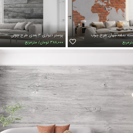
جسته نقشه جهان طرح چوب
پوستر دیواری ۳ بعدی طرح چوبی
۳۸۸,۰۰۰ تومان/ مترمربع