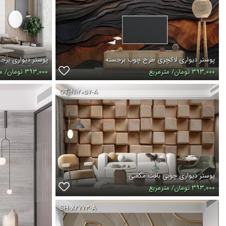
پوستر دیواری لاکچری طرح چوب برجسته
پوستر دیواری بر
۳۹۳,۰۰۰ تومان/ مترمربع
۳۹۳,۰۰۰ تومان/ مترمربع
OT-N۱۲۰۵۷-A
پوستر دیواری چوبی بافت مکعبی
۳۹۳,۰۰۰ تومان/ مترمربع
SH-X۲۷۷۳-A