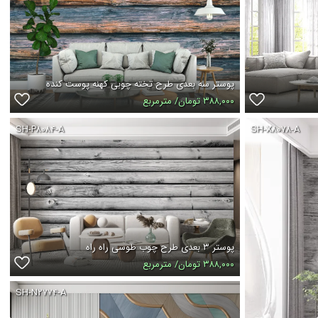
پوستر سه بعدی طرح تخته چوبی کهنه پوست کنده
۳۸۸,۰۰۰ تومان/ مترمربع
SH-P۸۰۸۴-A
SH-X۸۰۷۸-A
پوستر ۳ بعدی طرح چوب طوسی راه راه
۳۸۸,۰۰۰ تومان/ مترمربع
SH-N۲۷۷۴-A