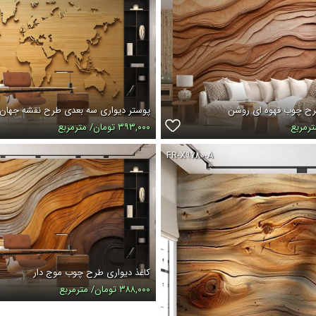
رح چوب قهوه ای روشن
پوستر دیواری سه بعدی طرح نقشه جهان
۳۹۳,۰۰۰ تومان/ مترمربع
FR-X۹۷۸۰-A
کاغذ دیواری طرح چوب موج دار
۳۸۸,۰۰۰ تومان/ مترمربع