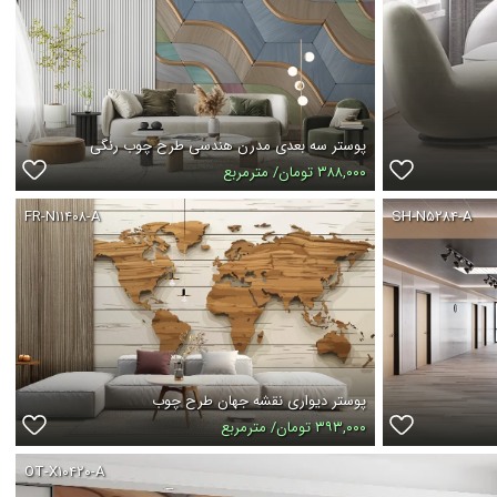
پوستر سه بعدی مدرن هندسی طرح چوب رنگی
۳۸۸,۰۰۰ تومان/ مترمربع
FR-N۱۱۴۰۸-A
SH-N۵۲۸۴-A
پوستر دیواری نقشه جهان طرح چوب
۳۹۳,۰۰۰ تومان/ مترمربع
OT-X۱۰۴۲۰-A