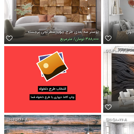
جهان
پوستر سه بعدی طرح چوب شطرنجی برجسته
۳۸۸,۰۰۰ تومان/ مترمربع
OT-P۱۰۴۳۰-A
SH-P۵۲۶۶-A
SH-Q۸۰۷۷-A