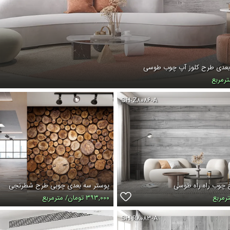
 بعدی طرح کلوز آپ چوب طوسی
SH-Z۸۰۸۶-A
 چوب راه راه طوسی
پوستر سه بعدی چوبی طرح شطرنجی
۳۹۳,۰۰۰ تومان/ مترمربع
SH-R۸۰۸۳-A