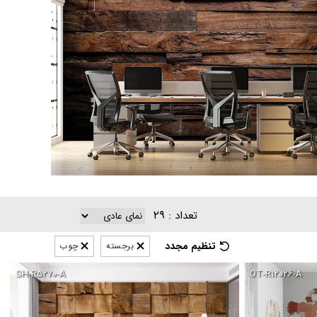
۲۹
تعداد :
تنظیم مجدد
برجسته
چوب
SH-R۵۲۷۰-A
OT-R۱۲۰۲۶-A