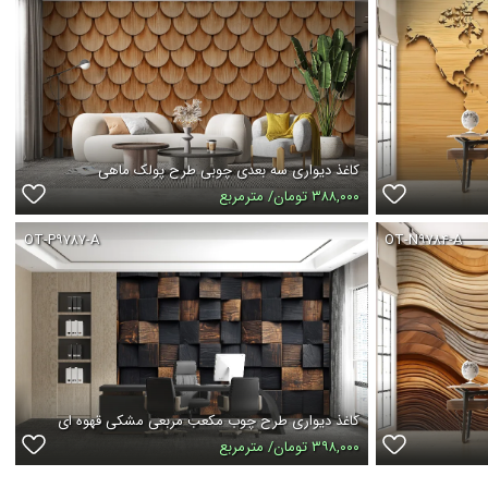
کاغذ دیواری سه بعدی چوبی طرح پولک ماهی
۳۸۸,۰۰۰ تومان/ مترمربع
OT-P۹۷۸۷-A
OT-N۹۷۸۴-A
کاغذ دیواری طرح چوب مکعب مربعی مشکی قهوه ای
۳۹۸,۰۰۰ تومان/ مترمربع