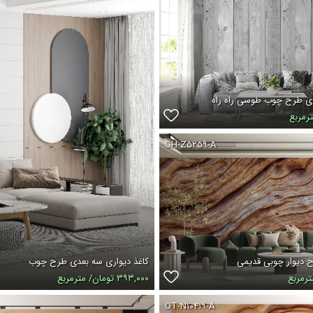
SH-Z۵۲۵۹-A
کاغذ دیواری سه بعدی طرح چوب
۳۹۳,۰۰۰ تومان/ مترمربع
OT-N۱۰۴۱۹-A