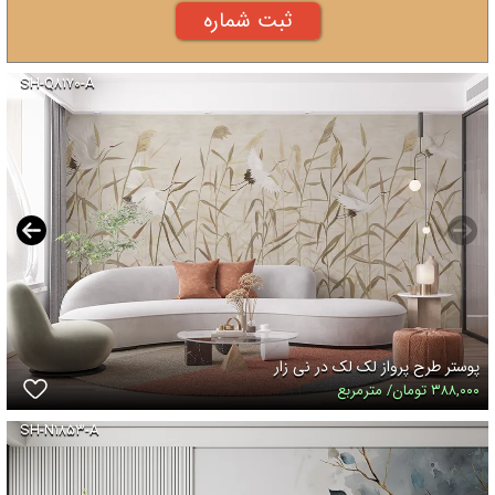
SH-Q۸۱۷۰-A
پوستر طرح پرواز لک لک در نی زار
۳۸۸,۰۰۰ تومان/ مترمربع
SH-N۱۸۵۳-A