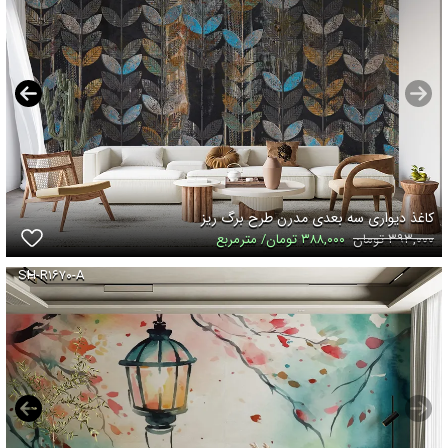
کاغذ دیواری سه بعدی مدرن طرح برگ ریز
۳۹۳,۰۰۰ تومان
۳۸۸,۰۰۰ تومان/ مترمربع
SH-R۱۶۷۰-A