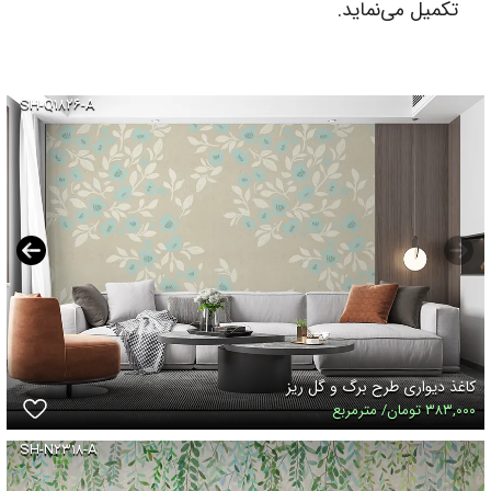
تکمیل می‌نماید.
SH-Q۱۸۲۶-A
کاغذ دیواری طرح برگ و گل ریز
۳۸۳,۰۰۰ تومان/ مترمربع
SH-N۲۳۱۸-A