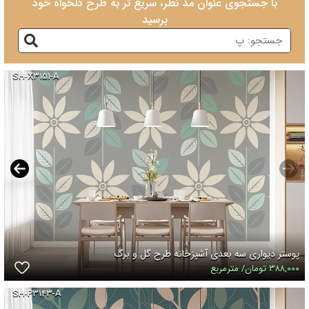
با جستجوی عنوان مد نظر، سریع تر به طرح دلخواه خود
برسید
SH-X۳۱۵۱-A
پوستر دیواری سه بعدی آشپزخانه طرح گل و برگ
۳۸۸,۰۰۰ تومان/ مترمربع
SH-P۳۱۴۳-A