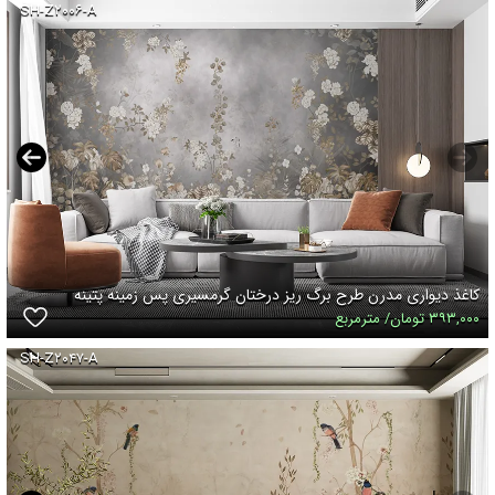
SH-Z۲۰۰۶-A
کاغذ دیواری مدرن طرح برگ ریز درختان گرمسیری پس زمینه پتینه
۳۹۳,۰۰۰ تومان/ مترمربع
SH-Z۲۰۴۷-A