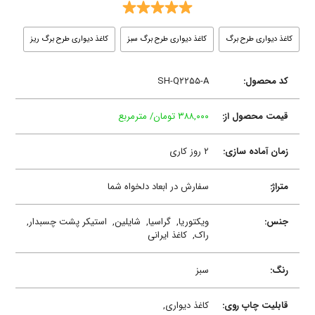
کاغذ دیواری طرح برگ
کاغذ دیواری طرح برگ سبز
کاغذ دیواری طرح برگ ریز
کد محصول:
SH-Q۲۲۵۵-A
قیمت محصول از:
۳۸۸,۰۰۰ تومان/ مترمربع
زمان آماده سازی:
۲ روز کاری
متراژ:
سفارش در ابعاد دلخواه شما
جنس:
ویکتوریا,
گراسیا,
شایلین,
استیکر پشت چسبدار,
راک,
کاغذ ایرانی
رنگ:
سبز
قابلیت چاپ روی:
کاغذ دیواری,