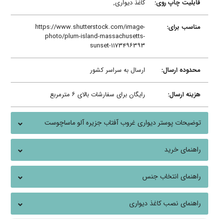
قابلیت چاپ روی:
کاغذ دیواری,
مناسب برای:
https://www.shutterstock.com/image-
photo/plum-island-massachusetts-
sunset-۱۱۷۳۴۹۶۳۹۳
محدوده ارسال:
ارسال به سراسر کشور
هزینه ارسال:
رایگان برای سفارشات بالای ۶ مترمربع
توضیحات پوستر دیواری غروب آفتاب جزیره آلو ماساچوست
راهنمای خرید
راهنمای انتخاب جنس
راهنمای نصب کاغذ دیواری