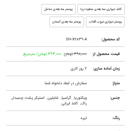
کاغذ دیواری سه بعدی منظره دریا
پوستر سه بعدی ساحل
پوستر دیواری غروب آفتاب
پوستر سه بعدی آسمان
کد محصول:
SH-X۲۸۳۹-A
قیمت محصول از:
۳۹۸,۰۰۰ تومان
۳۹۳,۰۰۰ تومان/ مترمربع
زمان آماده سازی:
۲ روز کاری
متراژ:
سفارش در ابعاد دلخواه شما
جنس:
ویکتوریا,
گراسیا,
شایلین,
استیکر پشت چسبدار,
راک,
کاغذ ایرانی
رنگ:
تیره