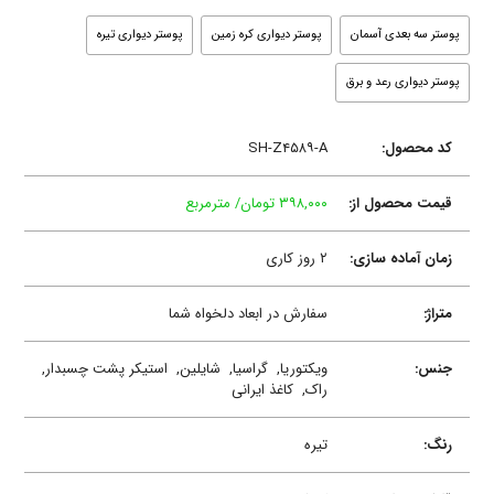
پوستر سه بعدی آسمان
پوستر دیواری کره زمین
پوستر دیواری تیره
پوستر دیواری رعد و برق
کد محصول:
SH-Z۴۵۸۹-A
قیمت محصول از:
۳۹۸,۰۰۰ تومان/ مترمربع
زمان آماده سازی:
۲ روز کاری
متراژ:
سفارش در ابعاد دلخواه شما
جنس:
ویکتوریا,
گراسیا,
شایلین,
استیکر پشت چسبدار,
راک,
کاغذ ایرانی
رنگ:
تیره