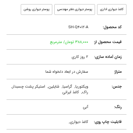
کاغذ دیواری اداری
پوستر دیواری دفتر مهندسی
پوستر دیواری روشن
کد محصول:
SH-Q۴۰۱۲-A
قیمت محصول از:
۳۸۸,۰۰۰ تومان/ مترمربع
زمان آماده سازی:
۲ روز کاری
متراژ:
سفارش در ابعاد دلخواه شما
جنس:
ویکتوریا,
گراسیا,
شایلین,
استیکر پشت چسبدار,
راک,
کاغذ ایرانی
رنگ:
آبی
قابلیت چاپ روی:
کاغذ دیواری,