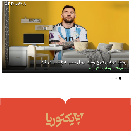
OT-P۱۰۸۶۲-A
پوستر دیواری طرح ژست لیونل مسی آرژانتینی در فیفا
۳۹۸,۰۰۰ تومان/ مترمربع