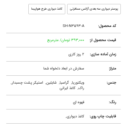
پوستر دیواری سه بعدی آژانس مسافرتی
کاغذ دیواری طرح هواپیما
کد محصول:
SH-N۳۵۹۳-A
قیمت محصول از:
۳۹۳,۰۰۰ تومان/ مترمربع
زمان آماده سازی:
۲ روز کاری
متراژ:
سفارش در ابعاد دلخواه شما
جنس:
ویکتوریا,
گراسیا,
شایلین,
استیکر پشت چسبدار,
راک,
کاغذ ایرانی
رنگ:
قهوه ای
قابلیت چاپ روی:
کاغذ دیواری,