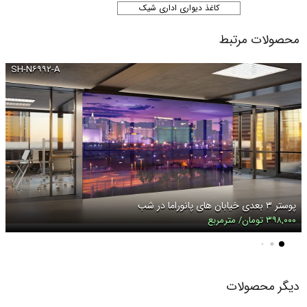
کاغذ دیواری اداری شیک
محصولات مرتبط
SH-N۶۹۹۲-A
پوستر ۳ بعدی خیابان های پانوراما در شب
۳۹۸,۰۰۰ تومان/ مترمربع
دیگر محصولات