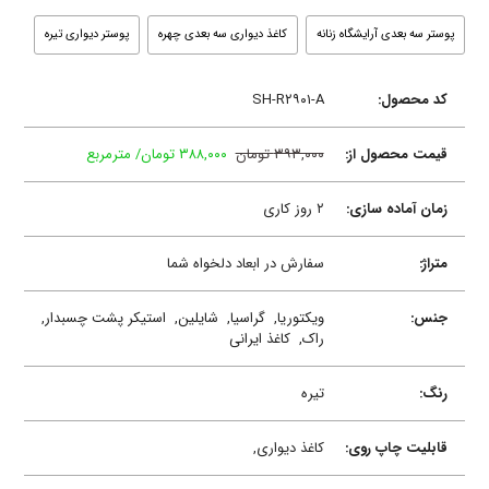
پوستر سه بعدی آرایشگاه زنانه
کاغذ دیواری سه بعدی چهره
پوستر دیواری تیره
کد محصول:
SH-R۲۹۰۱-A
قیمت محصول از:
۳۹۳,۰۰۰ تومان
۳۸۸,۰۰۰ تومان/ مترمربع
زمان آماده سازی:
۲ روز کاری
متراژ:
سفارش در ابعاد دلخواه شما
جنس:
ویکتوریا,
گراسیا,
شایلین,
استیکر پشت چسبدار,
راک,
کاغذ ایرانی
رنگ:
تیره
قابلیت چاپ روی:
کاغذ دیواری,