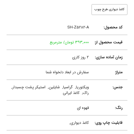
کاغذ دیواری طرح چوب
کد محصول:
SH-Z۵۲۸۲-A
قیمت محصول از:
۳۹۳,۰۰۰ تومان/ مترمربع
زمان آماده سازی:
۲ روز کاری
متراژ:
سفارش در ابعاد دلخواه شما
جنس:
ویکتوریا,
گراسیا,
شایلین,
استیکر پشت چسبدار,
راک,
کاغذ ایرانی
رنگ:
قهوه ای
قابلیت چاپ روی:
کاغذ دیواری,