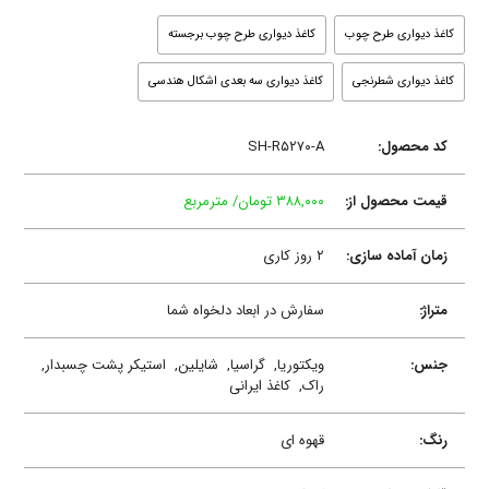
کاغذ دیواری طرح چوب
کاغذ دیواری طرح چوب برجسته
کاغذ دیواری شطرنجی
کاغذ دیواری سه بعدی اشکال هندسی
کد محصول:
SH-R۵۲۷۰-A
قیمت محصول از:
۳۸۸,۰۰۰ تومان/ مترمربع
زمان آماده سازی:
۲ روز کاری
متراژ:
سفارش در ابعاد دلخواه شما
جنس:
ویکتوریا,
گراسیا,
شایلین,
استیکر پشت چسبدار,
راک,
کاغذ ایرانی
رنگ:
قهوه ای