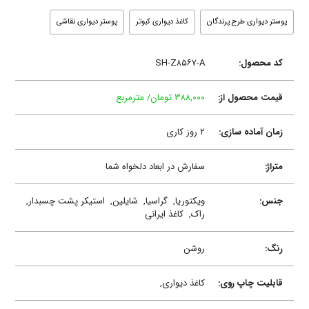
پوستر دیواری طرح پرندگان
کاغذ دیواری کبوتر
پوستر دیواری نقاشی
کد محصول:
SH-Z۸۵۶۷-A
قیمت محصول از:
۳۸۸,۰۰۰ تومان/ مترمربع
زمان آماده سازی:
۲ روز کاری
متراژ:
سفارش در ابعاد دلخواه شما
جنس:
ویکتوریا,
گراسیا,
شایلین,
استیکر پشت چسبدار,
راک,
کاغذ ایرانی
رنگ:
روشن
قابلیت چاپ روی:
کاغذ دیواری,