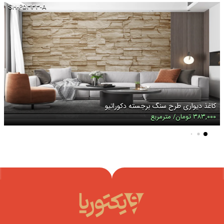
SH-P۵۳۳۳-A
کاغذ دیواری طرح سنگ برجسته دکوراتیو
۳۸۳,۰۰۰ تومان/ مترمربع