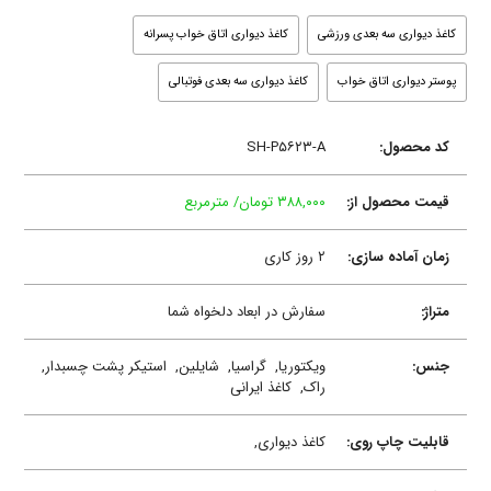
کاغذ دیواری سه بعدی ورزشی
کاغذ دیواری اتاق خواب پسرانه
پوستر دیواری اتاق خواب
کاغذ دیواری سه بعدی فوتبالی
کد محصول:
SH-P۵۶۲۳-A
قیمت محصول از:
۳۸۸,۰۰۰ تومان/ مترمربع
زمان آماده سازی:
۲ روز کاری
متراژ:
سفارش در ابعاد دلخواه شما
جنس:
ویکتوریا,
گراسیا,
شایلین,
استیکر پشت چسبدار,
راک,
کاغذ ایرانی
قابلیت چاپ روی:
کاغذ دیواری,