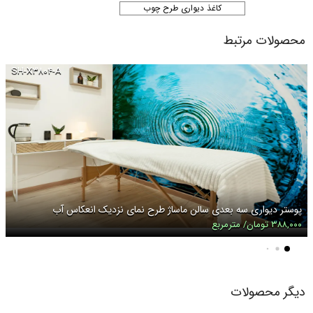
کاغذ دیواری طرح چوب
محصولات مرتبط
SH-X۳۸۰۴-A
پوستر دیواری سه بعدی سالن ماساژ طرح نمای نزدیک انعکاس آب
۳۸۸,۰۰۰ تومان/ مترمربع
دیگر محصولات