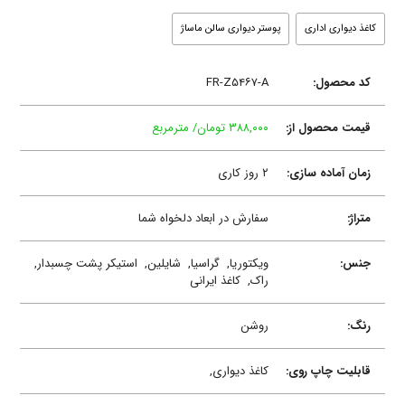
کاغذ دیواری اداری
پوستر دیواری سالن ماساژ
کد محصول:
FR-Z۵۴۶۷-A
قیمت محصول از:
۳۸۸,۰۰۰ تومان/ مترمربع
زمان آماده سازی:
۲ روز کاری
متراژ:
سفارش در ابعاد دلخواه شما
جنس:
ویکتوریا,
گراسیا,
شایلین,
استیکر پشت چسبدار,
راک,
کاغذ ایرانی
رنگ:
روشن
قابلیت چاپ روی:
کاغذ دیواری,