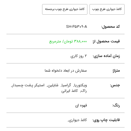
کاغذ دیواری طرح چوب
کاغذ دیواری طرح چوب برجسته
کد محصول:
SH-P۵۳۰۹-A
قیمت محصول از:
۳۸۸,۰۰۰ تومان/ مترمربع
زمان آماده سازی:
۲ روز کاری
متراژ:
سفارش در ابعاد دلخواه شما
جنس:
ویکتوریا,
گراسیا,
شایلین,
استیکر پشت چسبدار,
راک,
کاغذ ایرانی
رنگ:
قهوه ای
قابلیت چاپ روی:
کاغذ دیواری,